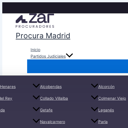
Ir
al
contenido
Procura Madrid
Inicio
Partidos Judiciales
 Henares
Alcobendas
Alcorcón
del Rey
Collado Villalba
Colmenar Viejo
ada
Getafe
Leganés
Navalcarnero
Parla