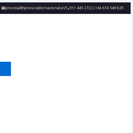
procesal@procuradornacional.es
911 445 272
+34 614 549 625