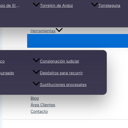
e El Escorial
Torrejón de Ardoz
Torrelaguna
Herramientas
ico
Consignación judicial
 juzgado
Depósitos para recurrir
Sustituciones procesales
Blog
Área Clientes
Contacto