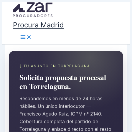
Ir
al
contenido
Procura Madrid
§ TU ASUNTO EN TORRELAGUNA
Solicita propuesta procesal
en Torrelaguna.
Respondemos en menos de 24 horas
hábiles. Un único interlocutor —
Francisco Agudo Ruiz, ICPM nº 2140.
Cobertura completa del partido de
Torrelaguna y enlace directo con el resto