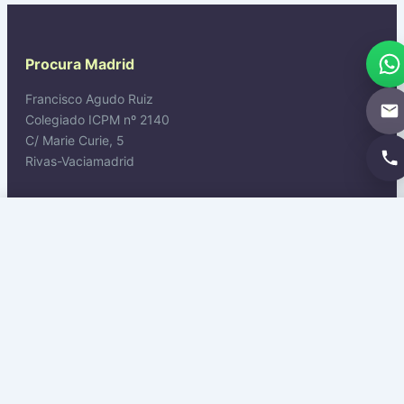
Procura Madrid
Francisco Agudo Ruiz
Colegiado ICPM nº 2140
C/ Marie Curie, 5
Rivas-Vaciamadrid
Contacto
Solicitar propuesta →
WhatsApp
Tel: 911 445 272
WhatsApp: +34 614 549 625
Email: procesal@procuradornacional.es
Legal