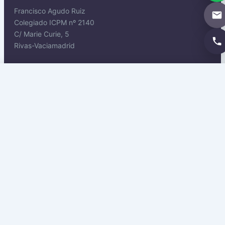
Francisco Agudo Ruiz
Colegiado ICPM nº 2140
C/ Marie Curie, 5
Rivas-Vaciamadrid
Solicitar propuesta →
WhatsApp
Contacto
Tel: 911 445 272
WhatsApp: +34 614 549 625
Email: procesal@procuradornacional.es
Legal
Aviso Legal
Privacidad
Cookies