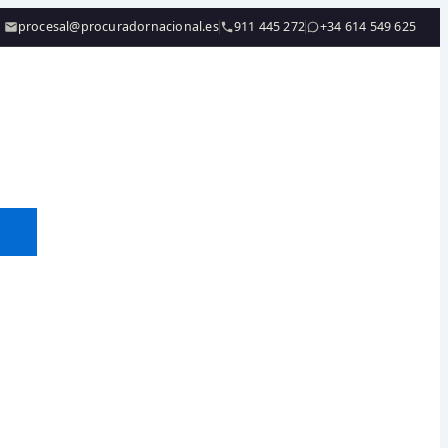
procesal@procuradornacional.es
911 445 272
+34 614 549 625