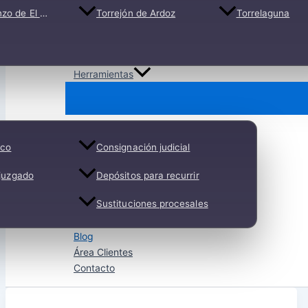
e El Escorial
Torrejón de Ardoz
Torrelaguna
Herramientas
ico
Consignación judicial
 juzgado
Depósitos para recurrir
Sustituciones procesales
Blog
Área Clientes
Contacto