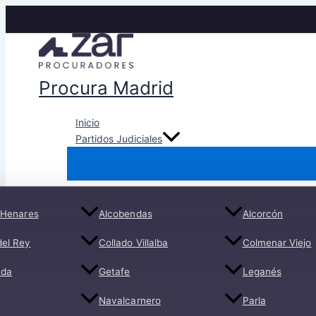
Ir
al
contenido
Procura Madrid
Inicio
Partidos Judiciales
 Henares
Alcobendas
Alcorcón
del Rey
Collado Villalba
Colmenar Viejo
ada
Getafe
Leganés
Navalcarnero
Parla