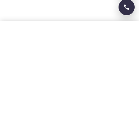
Solicitar propuesta →
WhatsApp
Procura Madrid
Francisco Agudo Ruiz
Colegiado ICPM nº 2140
C/ Marie Curie, 5
Rivas-Vaciamadrid
Contacto
Tel: 911 445 272