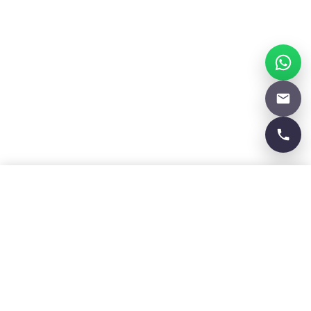
Solicitar propuesta →
WhatsApp
Procura Madrid
Francisco Agudo Ruiz
Colegiado ICPM nº 2140
C/ Marie Curie, 5