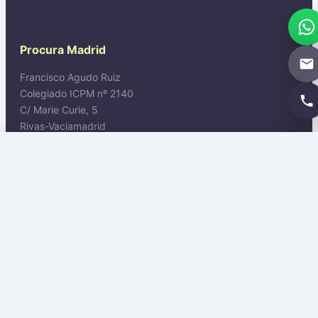
Procura Madrid
Francisco Agudo Ruiz
Colegiado ICPM nº 2140
C/ Marie Curie, 5
Rivas-Vaciamadrid
Solicitar propuesta →
WhatsApp
Contacto
Tel: 911 445 272
WhatsApp: +34 614 549 625
Email: procesal@procuradornacional.es
Legal