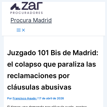
Ir
al
contenido
Procura Madrid
Juzgado 101 Bis de Madrid:
el colapso que paraliza las
reclamaciones por
cláusulas abusivas
Por
Francisco Agudo
/
17 de abril de 2026
Si tienes una demanda por cláusula suelo, gastos