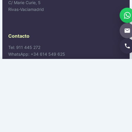
C/ Marie Curie, 5
Rivas-Vaciamadrid
Contacto
Tel: 911 445 272
WhatsApp: +34 614 549 625
Email: procesal@procuradornacional.es
Solicitar propuesta →
WhatsApp
Legal
Aviso Legal
Privacidad
Cookies